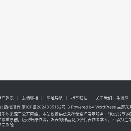
用户列表
友情链接
网址导航
标签归档
关于我们 – 牛博网
.net 版权所有
滇ICP备2024035152号-3
Powered by WordPress 主题
音乐均来源于公开网络，本站仅提供信息存储空间展示服务，转发/分享的
站尊重原创，版权归原作者，发表的作品观点仅代表作者本人，不承担连
理员删除。