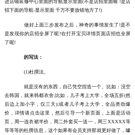
进店铺装修中心里面的导航显示里面(不是店招里面喔 !是店
招下面的导航-显示里面 千万不要放错地方了!)
　　做好上面三步发布之后，神奇的事情发生了!是不
是发现你的店招全屏了呢?在打开宝贝详情页面店招也全屏
了呢!
的写法：
　　(1)杜撰法。
　　就是没有的东西，自己凭空捏造一个。比如：没空
去韩国，就来韩都衣舍;比如，儿子考上大学，全场五折(然
后边上加小字，仅三天);或者儿子考上大学，全品类劲爆
价，详情请点击这里，然后引导一个新页面，上面是活动
页，周一连衣裙半价，周二外套买一送一，周三XXXXX等
等等等的杜撰信息，这个如果有会员支持那就更好做了，噱