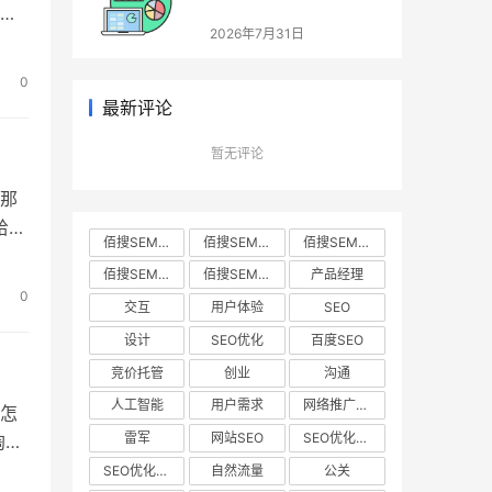
不
2026年7月31日
家
老主
0
最新评论
暂无评论
那
给大
佰搜SEM • 2022年5月9日 下午6:03 • 电商运营
佰搜SEM • 2022年5月9日 下午6:02 • 电商运营
佰搜SEM • 2022年5月9日 下午6:04 • 电商运营
天猫
佰搜SEM • 2022年5月9日 下午6:01 • 电商运营
佰搜SEM • 2022年5月9日 下午6:00 • 电商运营
产品经理
保
0
交互
用户体验
SEO
加入
设计
SEO优化
百度SEO
竞价托管
创业
沟通
人工智能
用户需求
网络推广营销
怎
雷军
网站SEO
SEO优化步骤
淘宝
产
SEO优化规划
自然流量
公关