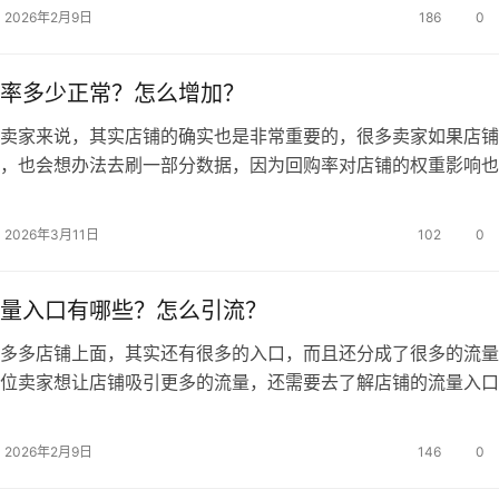
较少，但是大部分看到的人还是对你的产品比较感兴趣的，这类
2026年2月9日
186
0
提高词的曝光量。展现不高但是转化率高的词也是同样的道理，
认可你…
率多少正常？怎么增加？
家来说，其实店铺的确实也是非常重要的，很多卖家如果店铺
，也会想办法去刷一部分数据，因为回购率对店铺的权重影响也
一般情况下，多少才算是正常的呢? 在淘宝商店，重复购买率
常的，因为在淘宝平台上销售的产品可以说是多种多样的，包括
2026年3月11日
102
0
中几乎所有种类的产品。在这些商品中，有些比较容易磨损，而
买后几乎几…
量入口有哪些？怎么引流？
多店铺上面，其实还有很多的入口，而且还分成了很多的流量
位卖家想让店铺吸引更多的流量，还需要去了解店铺的流量入口
么又该如何引流呢? 1、拼多多搜索流量 在整个店铺运营
铺产品搜索流量的因素有很多，如：店铺销量、产品库存、关键
2026年2月9日
146
0
准度等。并且大家也都知道关键词权重越高，排名越靠前，拿到
就越…