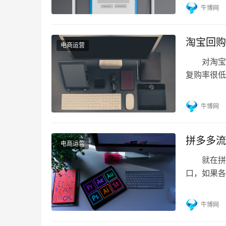
品的买家比
牛博网
就要加价来
明更多的人
淘宝回购
电商运营
对淘宝卖
复购率很低
大，那么
价值是不正
牛博网
们日常生活
些商品在购
拼多多流
电商运营
就在拼多
口，如果各
哪些，那
程中影响店
牛博网
和人群的精
搜索流量也