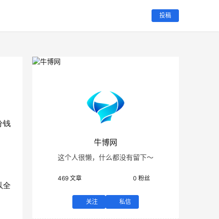
投稿
分钱
牛博网
这个人很懒，什么都没有留下～
469
文章
0
粉丝
以全
关注
私信