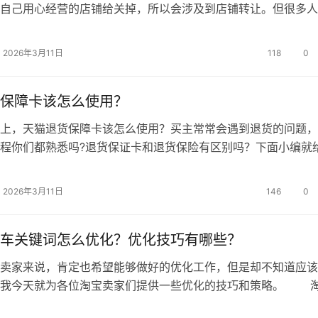
自己用心经营的店铺给关掉，所以会涉及到店铺转让。但很多人
让淘宝协议变更的意思，以及担忧其安全性。对于这些问题，大
下内容找答案哦。 是什么意思? 协议主体变更是基于新
2026年3月11日
118
0
老主体为申请方，新主体为接收方)双方就经营主体变更达成的共
签署协…
保障卡该怎么使用？
，天猫退货保障卡该怎么使用？买主常常会遇到退货的问题，
程你们都熟悉吗?退货保证卡和退货保险有区别吗？下面小编就
下的规则。 天猫退货保障卡规则有哪些? 退货保障卡是
会员享有的特权。天猫对其退货保障卡规则作出了变更，原来的退货
2026年3月11日
146
0
会员后一次性发放，有效期至自然年底。 按照原来的规则，
车关键词怎么优化？优化技巧有哪些？
家来说，肯定也希望能够做好的优化工作，但是却不知道应该
，我今天就为各位淘宝卖家们提供一些优化的技巧和策略。 
 1、首先对于展现量比较低但点击率高的词，代表着能看到你