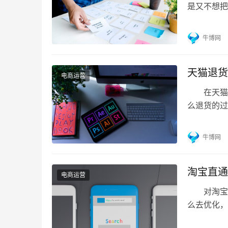
是又不想把
了解网店转
可以从以
牛博网
体(以下称
识，在平台
天猫退货
电商运营
在天猫上
么退货的过
家介绍一
T1-T4
牛博网
障卡加入
天猫会员…
淘宝直通
电商运营
对淘宝卖
么去优化
怎么优化