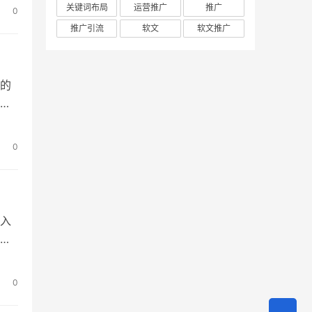
词
关键词布局
运营推广
推广
0
证
推广引流
软文
软文推广
的
的
我
0
有
入
有
的过
词
0
的