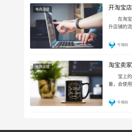
开淘宝店
电商运营
在淘宝上
升店铺的流
工作，才
都知道淘
牛博网
更新店铺的
带来更多流
淘宝卖家
电商运营
宝上的店
量，会使用
哪些了? 
问是**小
牛博网
您的建议对
问您：…