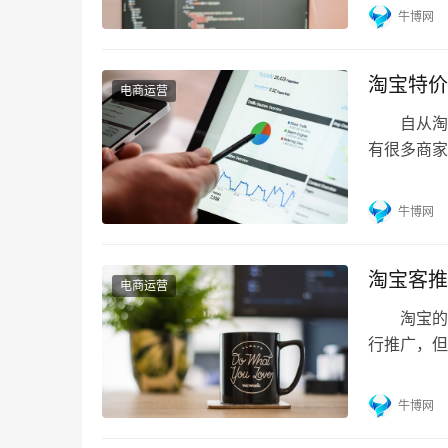
其实算起来
牛博网
囊括手淘核
播广场、有
淘宝特价
电商运营
自从淘宝
有很多商家
第一条.
商家发布商
牛博网
法规及《淘
制定本规范
淘宝客推
电商运营
淘宝的推
行推广，但
资源去选
一、到底是
牛博网
客，这两个
操作起来也