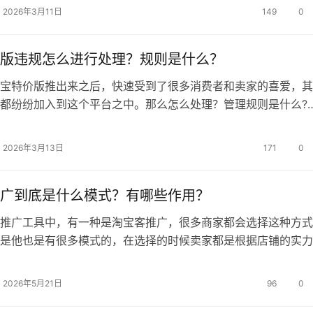
覆盖的范围就非常的广了，甚至可以毫不犹豫的说是超过7亿用
2026年3月11日
149
0
心推荐渠道：淘宝猜你喜欢(首页、购物车、支付成功)、微淘、
好货…
版违规怎么进行处理？规则是什么？
特价版推出来之后，快速受到了很多消费者和卖家的喜爱，其
都纷纷加入到这个平台之中。那么怎么处理？管理规则是什么?
总则 1、为保障淘宝特价版平台用户及商家的合法权益，规
品及信息的行为，维护淘宝特价版平台的正常秩序，根据国家法
2026年3月13日
171
0
宝特价版商家服务协议》(下称“平台协议”)、各项平台规则之规
…
广到底是什么模式？有哪些作用？
广工具中，有一种是淘宝客推广，很多商家都会选择这种方式
是他也是有很多模式的，在选择的时候卖家都是根据店铺的实力
择最合适的，我们现在来了解下到底是什么模式？有哪些作
什么模式？ 1、聊天类、扣群。这种也就是微x群和扣群的t
2026年5月21日
96
0
都是目前覆盖面较为广泛的社交平台，拥有的用户也是相当多的
方便…