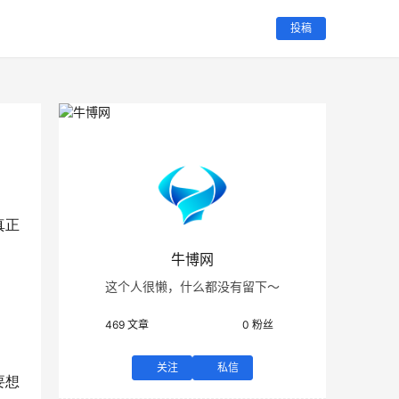
投稿
真正
牛博网
这个人很懒，什么都没有留下～
469
文章
0
粉丝
关注
私信
要想