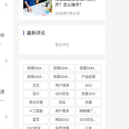
户，
开？怎么操作？
0
直
2026年7月31日
最新评论
中
暂无评论
范
律
0
定，
佰搜SEM • 2022年5月9日 下午6:03 • 电商运营
佰搜SEM • 2022年5月9日 下午6:02 • 电商运营
佰搜SEM • 2022年5月9日 下午6:04 • 电商运营
佰搜SEM • 2022年5月9日 下午6:01 • 电商运营
佰搜SEM • 2022年5月9日 下午6:00 • 电商运营
产品经理
交互
用户体验
SEO
进
设计
SEO优化
百度SEO
和
竞价托管
创业
沟通
用？
人工智能
用户需求
网络推广营销
宝
0
雷军
网站SEO
SEO优化步骤
，
SEO优化规划
自然流量
公关