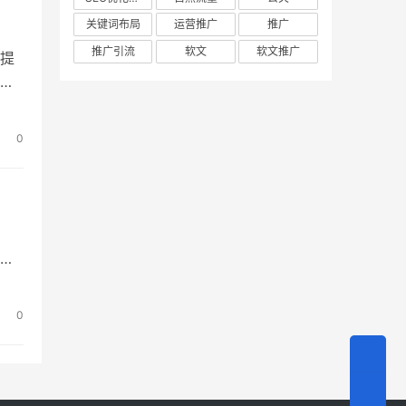
关键词布局
运营推广
推广
推广引流
软文
软文推广
提
些
品
多
0
铺
有
，请
以
0
问