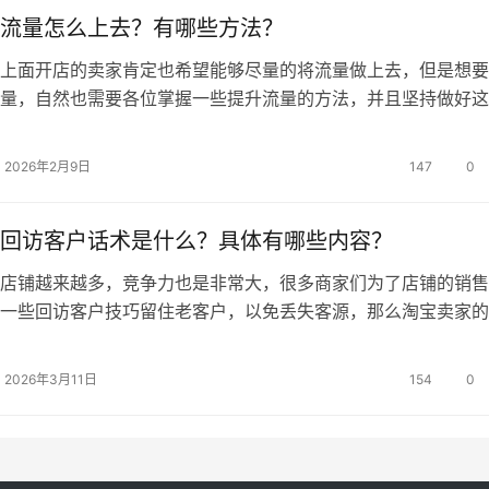
流量怎么上去？有哪些方法？
面开店的卖家肯定也希望能够尽量的将流量做上去，但是想要
量，自然也需要各位掌握一些提升流量的方法，并且坚持做好这
能看到效果。 开淘宝店流量怎么上去 1、多更新店铺产
宝对新品是有一定的流量扶持的，所以想提高店铺流量，就要
2026年2月9日
147
0
产品。特别是临近换季之时，为店铺上架当季新品，肯定能为店
量。而…
回访客户话术是什么？具体有哪些内容？
铺越来越多，竞争力也是非常大，很多商家们为了店铺的销售
一些回访客户技巧留住老客户，以免丢失客源，那么淘宝卖家的
第一次回访-收货确认 亲您好!我是XXXX小店的客服某某
姐吗?首先非常感谢亲对小店的支持!因为您是店铺的尊贵会员，所
2026年3月11日
154
0
小店的完善很重要!不知道您现在有空吗?有几个回访小问题想要