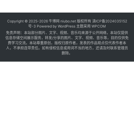
Copyright © 2025-2026
牛博网
niubo.net 版权所有
滇ICP备2024035152
号-3
Powered by WordPress 主题采用 WPCOM
免责声明：本站部分图片、文字、视频、音乐均来源于公开网络，本站仅提供
信息存储空间展示服务，转发/分享的图片、文字、视频、音乐等，目的仅供免
费学习交流。本站尊重原创，版权归原作者，发表的作品观点仅代表作者本
人，不承担连带责任。如有侵权信息或用词不当的地方，还请及时联系管理员
删除。