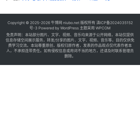
Copyright © 2025-2026
牛博网
niubo.net 版权所有
滇ICP备2024035152
号-3
Powered by WordPress 主题采用 WPCOM
免责声明：本站部分图片、文字、视频、音乐均来源于公开网络，本站仅提供
信息存储空间展示服务，转发/分享的图片、文字、视频、音乐等，目的仅供免
费学习交流。本站尊重原创，版权归原作者，发表的作品观点仅代表作者本
人，不承担连带责任。如有侵权信息或用词不当的地方，还请及时联系管理员
删除。