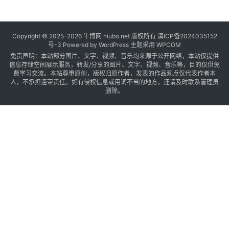
Copyright © 2025-2026
牛博网
niubo.net 版权所有
滇ICP备2024035152
号-3
Powered by WordPress 主题采用 WPCOM
免责声明：本站部分图片、文字、视频、音乐均来源于公开网络，本站仅提供
信息存储空间展示服务，转发/分享的图片、文字、视频、音乐等，目的仅供免
费学习交流。本站尊重原创，版权归原作者，发表的作品观点仅代表作者本
人，不承担连带责任。如有侵权信息或用词不当的地方，还请及时联系管理员
删除。