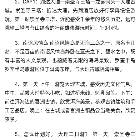
2、DAY1：到达大理—崇圣寺三塔—龙龛码头—大理古
城。崇圣寺三塔：抵达大理，先到酒店放好行李再慢慢游
玩。第一站崇圣寺三塔，近能感受千余年的悠久历史，远可
眺望三塔与苍山结合的壮丽雄伟游玩时间：1-3小时。
3、南诏风情岛 南诏风情岛是洱海三岛之一，原名玉几
岛，不足百亩的南诏风情岛静卧在蓝天之下、碧水之中，既
有丰富的人文景观，也蕴藏着无限的海岛景致。罗荃半岛 
罗荃半岛旅游区位于洱海东岸，与大理古城隔海相望。
4、第一天 上午：游览大理古城，感受历史文化气息。
中午：品尝大理特色小吃，如过桥米线、烤乳扇等。下午：
前往洱海边的喜洲古镇，欣赏洱海美景，参观古镇建筑和手
工艺品店。晚上：在古城或者喜洲古镇品尝当地美食，欣赏
夜景。
5、怎么计划好。 大理二日游？ 第一天：崇圣寺三