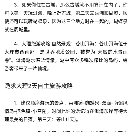
3、如果你住在古城，那么古城就不用算计在内了，你
可以第一天玩洱海，晚上逛古城，第二天去喜洲和周城，顺
便还可以玩转蝴蝶泉，因为这三个地方时在一起的，蝴蝶泉
就在周城里。
4、大理旅游攻略 自然景观：苍山洱海：苍山洱海位于
大理市西南部，是世界地质公园，被誉为“天然的水景画
卷”。洱海湖水湛蓝清澈，湖中有众多鳞次栉比的岛屿，给
游客带来了一片仙境。
跪求大理2天自主旅游攻略
1、建议顺序游玩的景点：喜洲镇-蝴蝶泉-双廊-南诏风
情岛-挖色镇-小普陀，时间允许的话记得在洱海东岸等待大
理最美的日落。第三天：苍山(1天)。