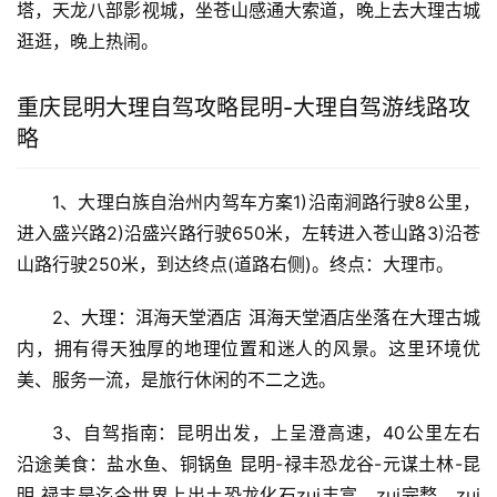
塔，天龙八部影视城，坐苍山感通大索道，晚上去大理古城
逛逛，晚上热闹。
重庆昆明大理自驾攻略昆明-大理自驾游线路攻
略
1、大理白族自治州内驾车方案1)沿南涧路行驶8公里，
进入盛兴路2)沿盛兴路行驶650米，左转进入苍山路3)沿苍
山路行驶250米，到达终点(道路右侧)。终点：大理市。
2、大理：洱海天堂酒店 洱海天堂酒店坐落在大理古城
内，拥有得天独厚的地理位置和迷人的风景。这里环境优
美、服务一流，是旅行休闲的不二之选。
3、自驾指南：昆明出发，上呈澄高速，40公里左右 
沿途美食：盐水鱼、铜锅鱼 昆明-禄丰恐龙谷-元谋土林-昆
明 禄丰是迄今世界上出土恐龙化石zui丰富、zui完整、zui