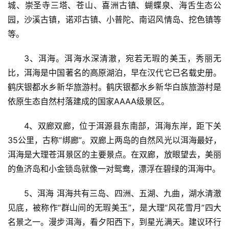
城、崇圣寺三塔、苍山、喜洲古镇、蝴蝶泉、海舌生态公
园，沙溪古镇，诺邓古镇、小普陀、南诏风情岛、挖色镇等
等。
3、洱海。洱海水深清澈，宛若无瑕的美玉，秀丽无
比，洱海是中国著名的高原湖泊，早在汉代它已名载史册。
鹤庆银都水乡新华旅游村。鹤庆银都水乡新华白族旅游村是
依原生态自然村落建成的国家AAAA级景区。
4、双廊双廊，位于洱源县东南部，洱海东岸，距下关
35公里，古称“绑廊”。双廊上两岛的自然风光以洱海最好，
洱海是大理苍洱景区的主要景点。在双廊，放眼望去，美丽
的鱼济岛和小金锁岛就像一对鸳鸯，漂浮在碧绿的洱海中。
5、洱海 洱海共有三岛、四洲、五湖、九曲，湖水清澈
见底，被称作“群山间的无瑕美玉”，是大理“风花雪月”四大
名景之一。漫步洱海，看夕阳西下，到星光满天。建议环行