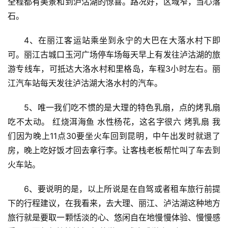
全程都有美景和到泸沽湖的惊喜。路况好，区域窄，当心落
石。
4、在丽江客运站乘坐到永宁的大巴在大落水村下即
可。丽江古城口玉河广场停车场每天早上有发往泸沽湖的旅
游专线车，可抵达大洛水村和里格岛，车程3小时左右。丽
江汽车站每天发往泸沽湖大洛水村的汽车。
5、唯一我们吃不惯的是大理的特色乳扇，点的烤乳扇
吃不太动。 红烧洱海鱼 水性杨花，这名字很六 烤乳扇 我
们因为晚上11点30要坐火车回到昆明，中午出发时就退了
房，晚上吃好饭才回去拿行李。让客栈老板帮忙叫了车去到
火车站。
6、要说明的是，以上所说是在自驾或者租车旅行前提
下的行程建议，在我看来，去大理、丽江、泸沽湖这种地方
旅行就是要取一颗恬淡的心、悠闲自在地慢慢体验、慢慢感