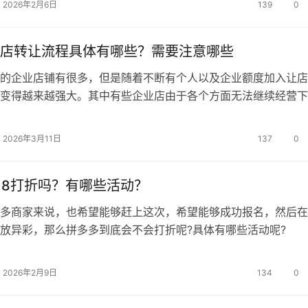
2026年2月6日
139
0
断裂。而且这需要你有人脉找到供货商，去谈一个优惠的价格，
…
店转让流程具体有哪些？需要注意哪些
企业店铺有很多，但是随着不断有个人以及企业额度加入让店
变得越来越强大。其中有些企业店由于各个方面无法继续经营下
转让出去，那么流程具体有哪些?转让前做什么? 流程具体有
登录你的淘宝账号，进入卖家中心，左边侧栏【客户服务】最下
2026年3月11日
137
0
过户】，点击进入办理页面。 2.进入后，我们发现，办理可
…
18打折吗？有哪些活动？
商家来说，也希望能够赶上这次，希望能够成功报名，然后在
大放异彩，那么拼多多到底会不会打折呢?具体有哪些活动呢?
打折的，具体体现如下： 1、拼多多618省钱方法，平台津
减免券，这三种方法都可以在每次下单的时候为用户省钱。其中
2026年2月9日
134
0
铺减免券基本上是大多数店铺都会有的，红包则需要用户自己去
…