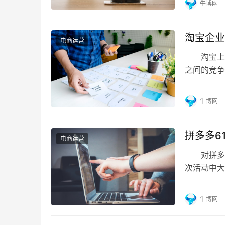
牛博网
面的资金链
要你了解市
淘宝企业
电商运营
淘宝上的
之间的竞争
去，打算
些? 1.
牛博网
个【店铺
7个小步骤
拼多多6
电商运营
对拼多多
次活动中
多多当然会
红包、店铺
牛博网
台津贴和店
积。 