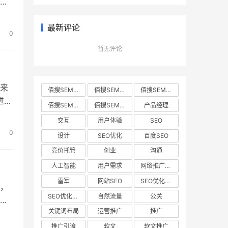
下
是从
最新评论
完
0
服
暂无评论
来
佰搜SEM • 2022年5月9日 下午6:03 • 电商运营
佰搜SEM • 2022年5月9日 下午6:02 • 电商运营
佰搜SEM • 2022年5月9日 下午6:04 • 电商运营
进行
佰搜SEM • 2022年5月9日 下午6:01 • 电商运营
佰搜SEM • 2022年5月9日 下午6:00 • 电商运营
产品经理
很久
交互
用户体验
SEO
是
0
设计
SEO优化
百度SEO
铺
竞价托管
创业
沟通
人工智能
用户需求
网络推广营销
雷军
网站SEO
SEO优化步骤
，
SEO优化规划
自然流量
公关
都
关键词布局
运营推广
推广
接找
致后
推广引流
软文
软文推广