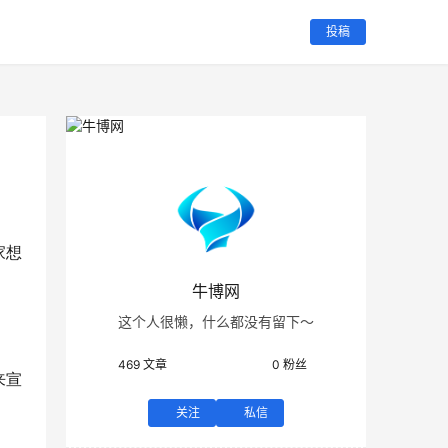
投稿
家想
牛博网
这个人很懒，什么都没有留下～
469
文章
0
粉丝
来宣
关注
私信