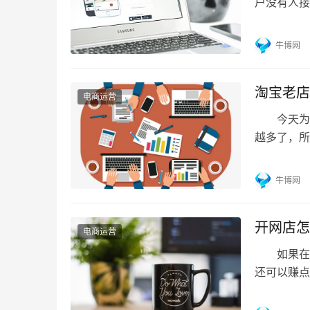
户没有人接
面和汉聪
事过电商工
牛博网
善的客服培
在沟通和销
淘宝老店
电商运营
今天为大
越多了，所
相关的介
以前开的店
牛博网
有三个月的
之前的开店
开网店怎
电商运营
如果在家
还可以赚点
是最重要
供货商 