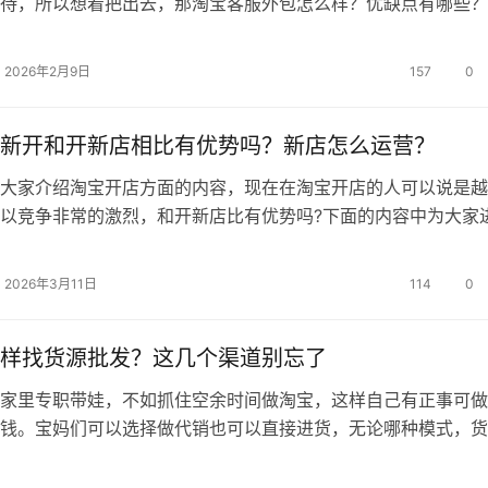
待，所以想着把出去，那淘宝客服外包怎么样？优缺点有哪些？
网的小编一起去看看吧！ 外包客服比较好，因为这些客服都
作的，熟悉各个平台的规则，不会轻易犯错，客服公司也有自己
2026年2月9日
157
0
训体系，客服人员经过公司严格的培训和考核后上岗，专业的客
售方面也…
新开和开新店相比有优势吗？新店怎么运营？
家介绍淘宝开店方面的内容，现在在淘宝开店的人可以说是越
以竞争非常的激烈，和开新店比有优势吗?下面的内容中为大家
绍。 和新店是有区别的，第一种是全新开的店铺，另一种是
铺，很长时间没有经营，店铺被释放，重新激活。一般来说新店
2026年3月11日
114
0
扶持期，而老店新开是没有扶持期的。老店激活之后会有显示店
时间，…
样找货源批发？这几个渠道别忘了
里专职带娃，不如抓住空余时间做淘宝，这样自己有正事可做
钱。宝妈们可以选择做代销也可以直接进货，无论哪种模式，货
的。那么，商家怎么找呢? 一、怎样找货源批发? 1、直
这个方式不适合新手!大量囤货是有很大风险的，卖不出去会导