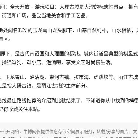
 开放时间：全天开放 - 游玩项目：大理古城是大理的标志性景点，拥
、街道和广场，品尝当地美食和手工艺品。
，地处闻名遐迩的玉龙雪山龙头脚下，山寨自然纯朴，山水相依，
景区。
山脚下，是古代南诏国和大理国的都城。城内街道呈典型的棋盘
、撸猫逗狗、逛小店、泡酒吧，享受文艺时尚慢生活。
、玉龙雪山、泸沽湖、束河古镇、拉市海、虎跳峡等。丽江古城
上是指大研古镇，是丽江古城的主体部分。
路线最佳路线推荐的介绍到此就结束了，不知道你从中找到你需
记得收藏关注本站。 
于公开网络，牛博网仅提供信息存储空间展示服务，转载/分享的图片、文