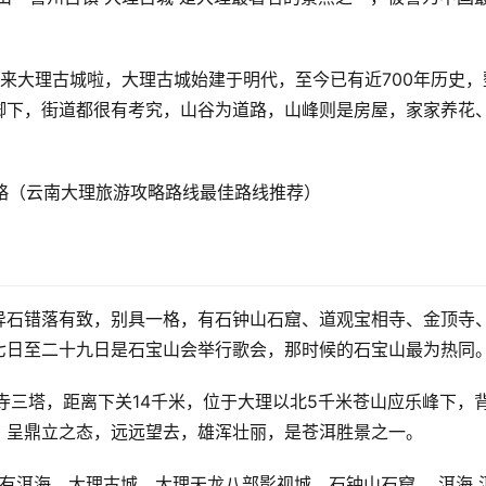
来大理古城啦，大理古城始建于明代，至今已有近700年历史，
脚下，街道都很有考究，山谷为道路，山峰则是房屋，家家养花
异石错落有致，别具一格，有石钟山石窟、道观宝相寺、金顶寺
七日至二十九日是石宝山会举行歌会，那时候的石宝山最为热同
圣寺三塔，距离下关14千米，位于大理以北5千米苍山应乐峰下，
，呈鼎立之态，远远望去，雄浑壮丽，是苍洱胜景之一。
点有洱海、大理古城、大理天龙八部影视城、石钟山石窟。 洱海 