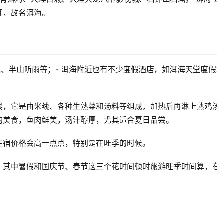
耳，故名洱海。
栈、半山听雨等；- 洱海附近也有不少度假酒店，如洱海天堂度假
线，它是由米线、各种生熟菜和汤料等组成，加热后再淋上熟鸡
的美食，鱼肉鲜美，汤汁醇厚，尤其适合夏日品尝。
住宿价格会高一点点，特别是在旺季的时候。
，其中暑假和国庆节、春节这三个花时间顿时旅游旺季时间算，