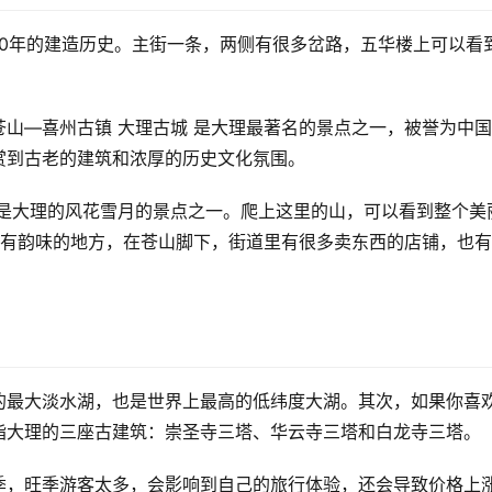
200年的建造历史。主街一条，两侧有很多岔路，五华楼上可以看
山—喜州古镇 大理古城 是大理最著名的景点之一，被誉为中
赏到古老的建筑和浓厚的历史文化氛围。
，是大理的风花雪月的景点之一。爬上这里的山，可以看到整个美
很有韵味的地方，在苍山脚下，街道里有很多卖东西的店铺，也
的最大淡水湖，也是世界上最高的低纬度大湖。其次，如果你喜
指大理的三座古建筑：崇圣寺三塔、华云寺三塔和白龙寺三塔。
季，旺季游客太多，会影响到自己的旅行体验，还会导致价格上