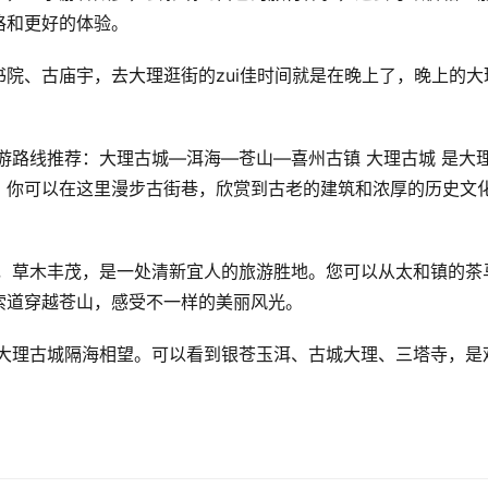
格和更好的体验。
院、古庙宇，去大理逛街的zui佳时间就是在晚上了，晚上的大
游路线推荐：大理古城—洱海—苍山—喜州古镇 大理古城 是大
。你可以在这里漫步古街巷，欣赏到古老的建筑和浓厚的历史文
拔，草木丰茂，是一处清新宜人的旅游胜地。您可以从太和镇的茶
索道穿越苍山，感受不一样的美丽风光。
与大理古城隔海相望。可以看到银苍玉洱、古城大理、三塔寺，是