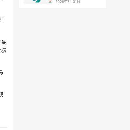
2026年7月31日
理
理最
化氛
马
观