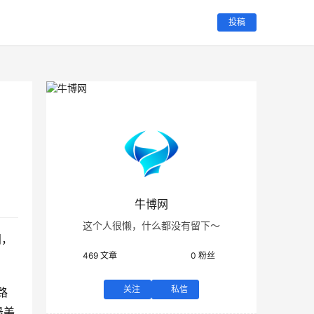
投稿
牛博网
这个人很懒，什么都没有留下～
间，
469
文章
0
粉丝
关注
私信
路
最美