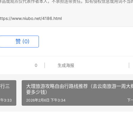
作品或观点仅代表作者本人，不承担连带责任。如有侵权信息或用词不当
ttps://www.niubo.net/4186.html
赞
(0)
0
生成海报
由行三
大理旅游攻略自由行路线推荐（去云南旅游一周大
要多少钱）
午3:33
2026年2月6日 下午3:34
下