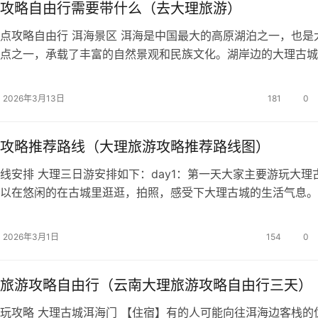
攻略自由行需要带什么（去大理旅游）
点攻略自由行 洱海景区 洱海是中国最大的高原湖泊之一，也是
点之一，承载了丰富的自然景观和民族文化。湖岸边的大理古城
湖面上的晚霞和渔夫的画舫，构成了一个无与伦比的美丽风景。
攻略景点推荐有大理古城、苍山、双廊、崇圣寺三塔、大理喜洲
2026年3月13日
181
0
。大理古城 推荐大理必来之地，肯定是少不了大理古城的。 大
…
攻略推荐路线（大理旅游攻略推荐路线图）
线安排 大理三日游安排如下：day1：第一天大家主要游玩大理
以在悠闲的在古城里逛逛，拍照，感受下大理古城的生活气息。
 2023-10-26 · 超过190用户采纳过TA的回答 关注 展开全部 
攻略路线最佳路线 云南大理旅游路线推荐：大理古城—洱海—
2026年3月1日
154
0
 大理古城 是大理最著名的景点之一，被誉为中国最…
旅游攻略自由行（云南大理旅游攻略自由行三天）
玩攻略 大理古城洱海门 【住宿】有的人可能向往洱海边客栈的