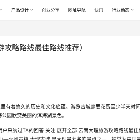
产品设计
创业分享
网址导航
快讯
行业动态
游攻略路线最佳路线推荐）
这里有着悠久的历史和文化底蕴。游览古城需要花费至少半天时
海公园欣赏美丽的洱海湖景色。
过190用户采纳过TA的回答 关注 展开全部 云南大理旅游攻略路线最佳
山—喜州古镇 大理古城 是大理最著名的景点之一，被誉为中国